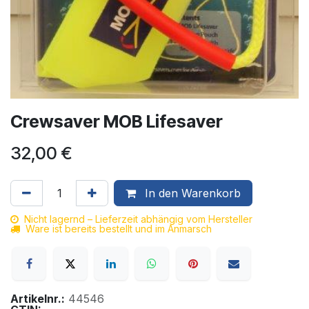
Crewsaver MOB Lifesaver
32,00
€
In den Warenkorb
Nicht lagernd – Lieferzeit abhängig vom Hersteller
Ware ist bereits bestellt und im Anmarsch
Artikelnr.:
44546