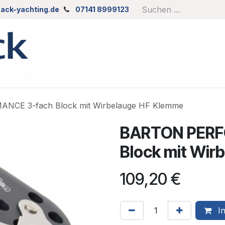
ack-yachting.de
07141 8999123
CE 3-fach Block mit Wirbelauge HF Klemme
BARTON PERF
Block mit Wir
109,20
€
In