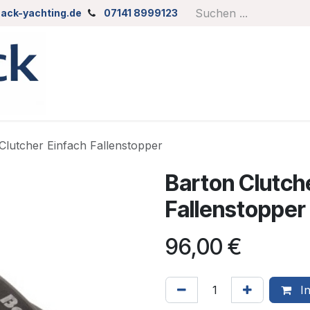
ack-yachting.de
07141 8999123
Clutcher Einfach Fallenstopper
Barton Clutch
Fallenstopper
96,00
€
In