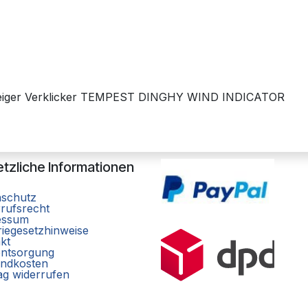
zeiger Verklicker TEMPEST DINGHY WIND INDICATOR
tzliche Informationen
nschutz
rufsrecht
essum
riegesetzhinweise
kt
entsorgung
ndkosten
ag widerrufen