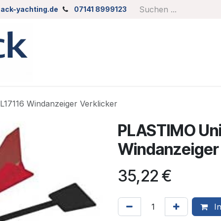
ack-yachting.de
07141 8999123
17116 Windanzeiger Verklicker
PLASTIMO Uni
Windanzeiger 
35,22
€
In