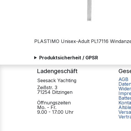
PLASTIMO Unisex-Adult PL17116 Windan
Produktsicherheit / GPSR
Ladengeschäft
Gese
AGB
Seesack Yachting
Date
Zeißstr. 3
Wider
71254 Ditzingen
Impr
Batte
Öffnungszeiten
Konta
Mo. - Fr.
Altöl
9.00 - 17.00 Uhr
Versa
Vertr