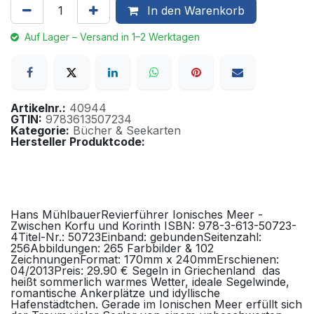
In den Warenkorb
Auf Lager – Versand in 1–2 Werktagen
Artikelnr.:
40944
GTIN:
9783613507234
Kategorie:
Bücher & Seekarten
Hersteller Produktcode:
Hans MühlbauerRevierführer Ionisches Meer -
Zwischen Korfu und Korinth ISBN: 978-3-613-50723-
4Titel-Nr.: 50723Einband: gebundenSeitenzahl:
256Abbildungen: 265 Farbbilder & 102
ZeichnungenFormat: 170mm x 240mmErschienen:
04/2013Preis: 29.90 € Segeln in Griechenland  das
heißt sommerlich warmes Wetter, ideale Segelwinde,
romantische Ankerplätze und idyllische
Hafenstädtchen. Gerade im Ionischen Meer erfüllt sich