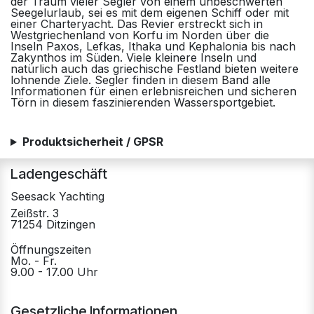
der Traum vieler Segler von einem unbeschwerten
Seegelurlaub, sei es mit dem eigenen Schiff oder mit
einer Charteryacht. Das Revier erstreckt sich in
Westgriechenland von Korfu im Norden über die
Inseln Paxos, Lefkas, Ithaka und Kephalonia bis nach
Zakynthos im Süden. Viele kleinere Inseln und
natürlich auch das griechische Festland bieten weitere
lohnende Ziele. Segler finden in diesem Band alle
Informationen für einen erlebnisreichen und sicheren
Törn in diesem faszinierenden Wassersportgebiet.
Produktsicherheit / GPSR
Ladengeschäft
Seesack Yachting
Zeißstr. 3
71254 Ditzingen
Öffnungszeiten
Mo. - Fr.
9.00 - 17.00 Uhr
Gesetzliche Informationen