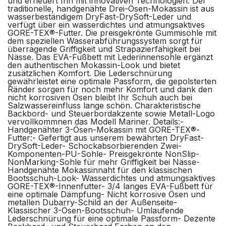
und erneuert Ihn mit innovativen Technologien. Der
traditionelle, handgenähte Drei-Ösen-Mokassin ist aus
wasserbeständigem DryFast-DrySoft-Leder und
verfügt über ein wasserdichtes und atmungsaktives
GORE-TEX®-Futter. Die preisgekrönte Gummisohle mit
dem speziellen Wasserabführungssystem sorgt für
überragende Griffigkeit und Strapazierfähigkeit bei
Nässe. Das EVA-Fußbett mit Lederinnensohle ergänzt
den authentischen Mokassin-Look und bietet
zusätzlichen Komfort. Die Lederschnürung
gewährleistet eine optimale Passform, die gepolsterten
Ränder sorgen für noch mehr Komfort und dank den
nicht korrosiven Ösen bleibt Ihr Schuh auch bei
Salzwassereinfluss lange schön. Charakteristische
Backbord- und Steuerbordakzente sowie Metall-Logo
vervollkommnen das Modell Mariner. Details:-
Handgenähter 3-Ösen-Mokassin mit GORE-TEX®-
Futter:- Gefertigt aus unserem bewährten DryFast-
DrySoft-Leder- Schockabsorbierenden Zwei-
Komponenten-PU-Sohle- Preisgekrönte NonSlip-
NonMarking-Sohle für mehr Griffigkeit bei Nässe-
Handgenähte Mokassinnaht für den klassischen
Bootsschuh-Look- Wasserdichtes und atmungsaktives
GORE-TEX®-Innenfutter- 3/4 langes EVA-Fußbett für
eine optimale Dämpfung- Nicht korrosive Ösen und
metallen Dubarry-Schild an der Außenseite-
Klassischer 3-Ösen-Bootsschuh- Umlaufende
Lederschnürung für eine optimale Passform- Dezente