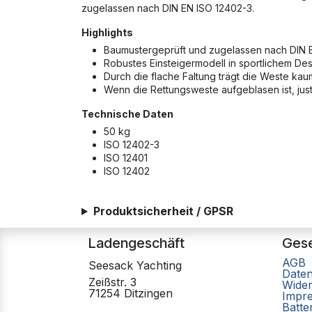
zugelassen nach DIN EN ISO 12402-3.
Highlights
Baumustergeprüft und zugelassen nach DIN 
Robustes Einsteigermodell in sportlichem De
Durch die flache Faltung trägt die Weste kau
Wenn die Rettungsweste aufgeblasen ist, just
Technische Daten
50 kg
ISO 12402-3
ISO 12401
ISO 12402
Produktsicherheit / GPSR
Ladengeschäft
Gese
AGB
Seesack Yachting
Date
Zeißstr. 3
Wider
71254 Ditzingen
Impr
Batte