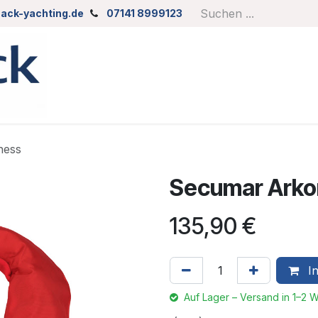
ack-yachting.de
07141 8999123
ness
Secumar Arko
135,90
€
In
Auf Lager – Versand in 1–2 