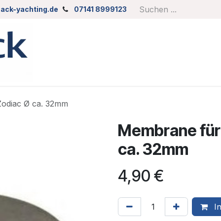
ack-yachting.de
07141 8999123
Zodiac Ø ca. 32mm
Membrane für 
ca. 32mm
4,90
€
In