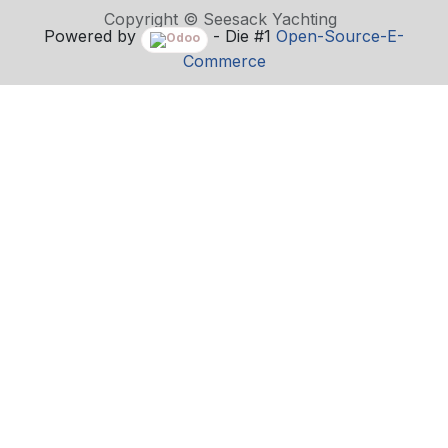
Copyright © Seesack Yachting
Powered by
- Die #1
Open-Source-E-
Commerce