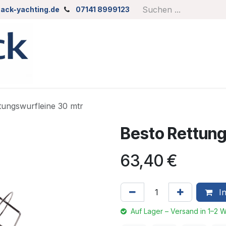
ack-yachting.de
07141 8999123
tungswurfleine 30 mtr
Besto Rettung
63,40
€
In
Auf Lager – Versand in 1–2 