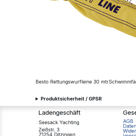
Besto Rettungswurfleine 30 mtrSchwimmfähi
Produktsicherheit / GPSR
Ladengeschäft
Gese
AGB
Seesack Yachting
Date
Zeißstr. 3
Wider
71254 Ditzingen
Impr