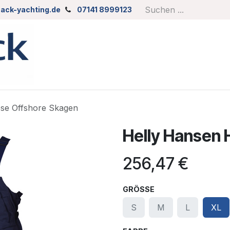
ack-yachting.de
07141 8999123
se Offshore Skagen
Helly Hansen 
256,47
€
GRÖSSE
S
M
L
XL