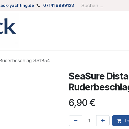
ack-yachting.de
07141 8999123
 Ruderbeschlag SS1854
SeaSure Dista
Ruderbeschla
6,90
€
In