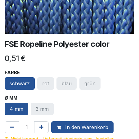
FSE Ropeline Polyester color
0,51
€
FARBE
schwarz
rot
blau
grün
Ø MM
4 mm
3 mm
In den Warenkorb
Nicht lagernd – Lieferzeit abhängig vom Hersteller