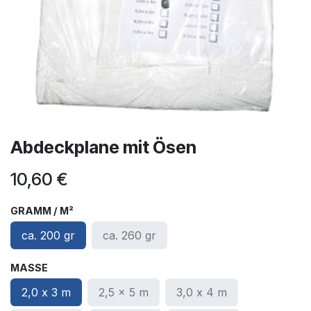
Abdeckplane mit Ösen
10,60
€
GRAMM / M²
ca. 200 gr
ca. 260 gr
MASSE
2,0 x 3 m
2,5 x 5 m
3,0 x 4 m